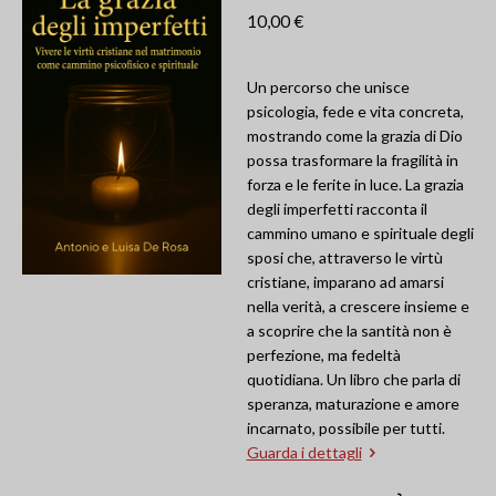
e
t
T
t
10,00 €
b
a
u
s
o
g
b
A
o
r
e
p
k
a
p
Un percorso che unisce
m
psicologia, fede e vita concreta,
mostrando come la grazia di Dio
possa trasformare la fragilità in
forza e le ferite in luce.
La grazia
degli imperfetti
racconta il
cammino umano e spirituale degli
sposi che, attraverso le virtù
cristiane, imparano ad amarsi
nella verità, a crescere insieme e
a scoprire che la santità non è
perfezione, ma fedeltà
quotidiana. Un libro che parla di
speranza, maturazione e amore
incarnato, possibile per tutti.
Guarda i dettagli