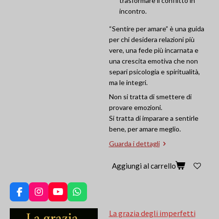
trasformare il conflitto in
incontro.
“Sentire per amare” è una guida
per chi desidera relazioni più
vere, una fede più incarnata e
una crescita emotiva che non
separi psicologia e spiritualità,
ma le integri.
Non si tratta di smettere di
provare emozioni.
Si tratta di imparare a sentirle
bene, per amare meglio.
Guarda i dettagli
Aggiungi al carrello
F
I
Y
W
a
n
o
h
La grazia degli imperfetti
c
s
u
a