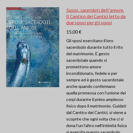
Sposi, sacerdoti dell'amore.
Il Cantico dei Cantici letto da
due sposi per gli sposi
15,00 €
Gli sposi esercitano il loro
sacerdozio durante tutto il rito
del matrimonio. È gesto
sacerdotale quando si
promettono amore
incondizionato, fedele e per
sempre ed è gesto sacerdotale
anche quando confermano
quella promessa con l’unione dei
corpi durante il primo amplesso
fisico dopo il matrimonio. Guidati
dal Cantico dei Cantici, si viene a
scoprire che ogni volta che ci si
dona l’un l’altro nell’intimità fisica
si esercita questo sacerdozio,